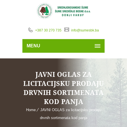
+387 30 270 735
info@sumesbk.ba
MENU
JAVNI OGLAS ZA
LICITACIJSKU PRODAJU
DRVNIH SORTIMENATA
KOD PANJA
Home
JAVNI OGLAS za licitacijsku prodaju
drvnih sortimenata kod panja