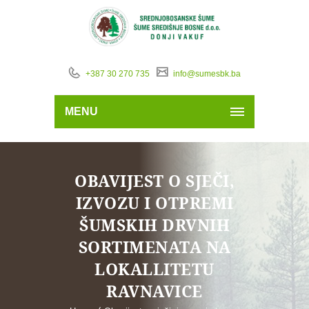
+387 30 270 735
info@sumesbk.ba
MENU
OBAVIJEST O SJEČI,
IZVOZU I OTPREMI
ŠUMSKIH DRVNIH
SORTIMENATA NA
LOKALLITETU
RAVNAVICE