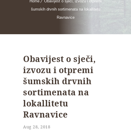
Home
Obavijest o sječi, izvozu i otpremi
šumskih drvnih sortimenata na lokallitetu
Ravnavice
Obavijest o sječi,
izvozu i otpremi
šumskih drvnih
sortimenata na
lokallitetu
Ravnavice
Aug 28, 2018