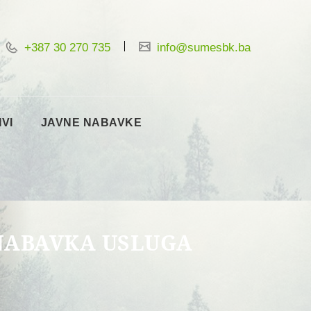
+387 30 270 735
info@sumesbk.ba
IVI
JAVNE NABAVKE
 NABAVKA USLUGA