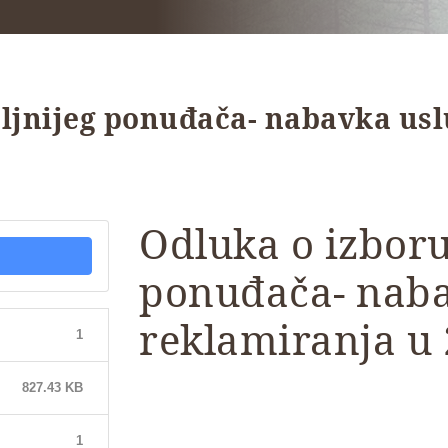
ljnijeg ponuđača- nabavka usl
Odluka o izboru
ponuđača- naba
reklamiranja u 
1
827.43 KB
1