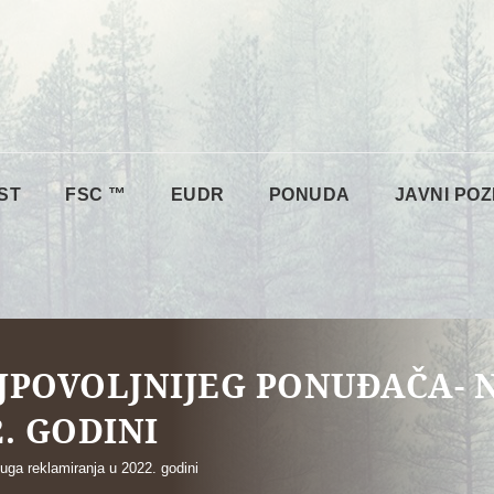
ST
FSC ™
EUDR
PONUDA
JAVNI POZ
JPOVOLJNIJEG PONUĐAČA-
. GODINI
uga reklamiranja u 2022. godini