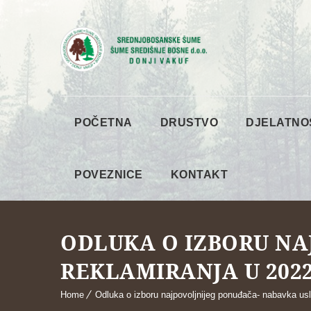
POČETNA
DRUSTVO
DJELATNO
POVEZNICE
KONTAKT
ODLUKA O IZBORU NA
REKLAMIRANJA U 2022
Home
Odluka o izboru najpovoljnijeg ponuđača- nabavka usl