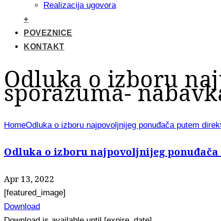
Realizacija ugovora
+
POVEZNICE
KONTAKT
Odluka o izboru na
sporazuma- nabavka 
Home
Odluka o izboru najpovoljnijeg ponuđača putem dire
Odluka o izboru najpovoljnijeg ponuđača
Apr 13, 2022
[featured_image]
Download
Download is available until [expire_date]