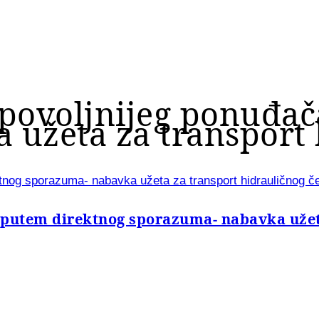
jpovoljnijeg ponuđa
užeta za transport 
ktnog sporazuma- nabavka užeta za transport hidrauličnog č
 putem direktnog sporazuma- nabavka užeta