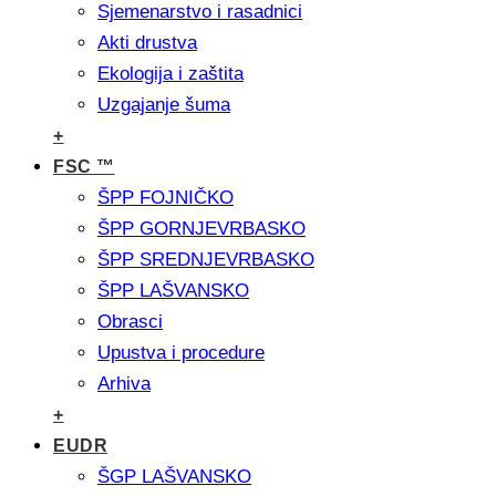
Sjemenarstvo i rasadnici
Akti drustva
Ekologija i zaštita
Uzgajanje šuma
+
FSC ™
ŠPP FOJNIČKO
ŠPP GORNJEVRBASKO
ŠPP SREDNJEVRBASKO
ŠPP LAŠVANSKO
Obrasci
Upustva i procedure
Arhiva
+
EUDR
ŠGP LAŠVANSKO