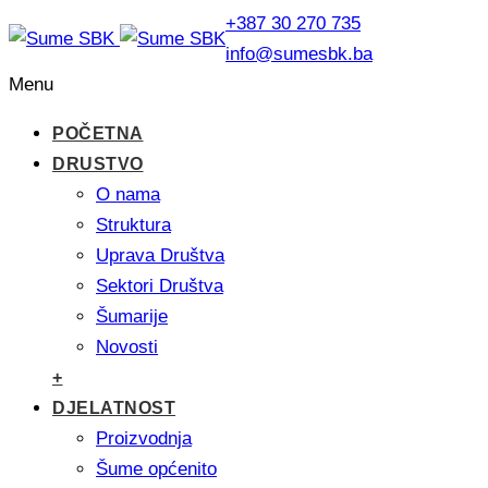
+387 30 270 735
info@sumesbk.ba
Menu
POČETNA
DRUSTVO
O nama
Struktura
Uprava Društva
Sektori Društva
Šumarije
Novosti
+
DJELATNOST
Proizvodnja
Šume općenito