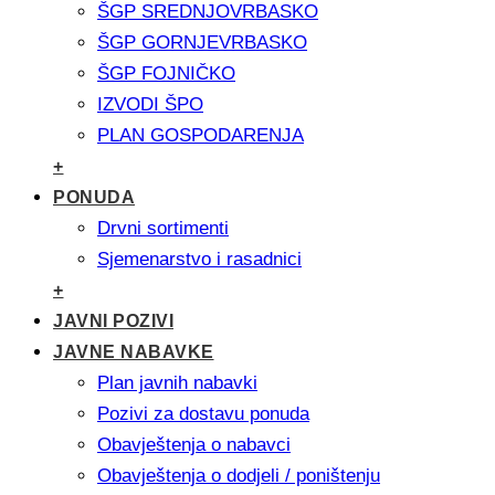
ŠGP SREDNJOVRBASKO
ŠGP GORNJEVRBASKO
ŠGP FOJNIČKO
IZVODI ŠPO
PLAN GOSPODARENJA
+
PONUDA
Drvni sortimenti
Sjemenarstvo i rasadnici
+
JAVNI POZIVI
JAVNE NABAVKE
Plan javnih nabavki
Pozivi za dostavu ponuda
Obavještenja o nabavci
Obavještenja o dodjeli / poništenju