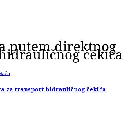
ča putem direktnog
hidrauličnog čekića
ekića
 za transport hidrauličnog čekića