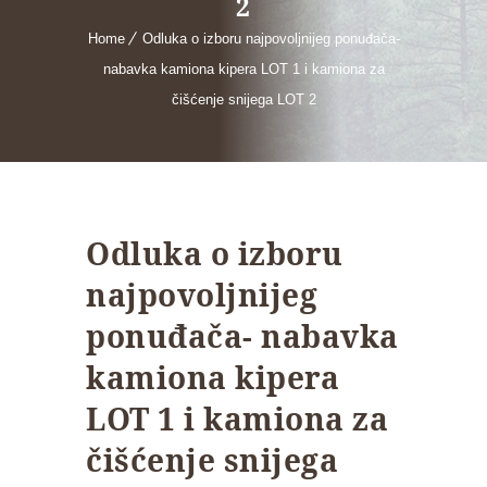
2
Home
Odluka o izboru najpovoljnijeg ponuđača-
nabavka kamiona kipera LOT 1 i kamiona za
čišćenje snijega LOT 2
Odluka o izboru
najpovoljnijeg
ponuđača- nabavka
kamiona kipera
LOT 1 i kamiona za
čišćenje snijega