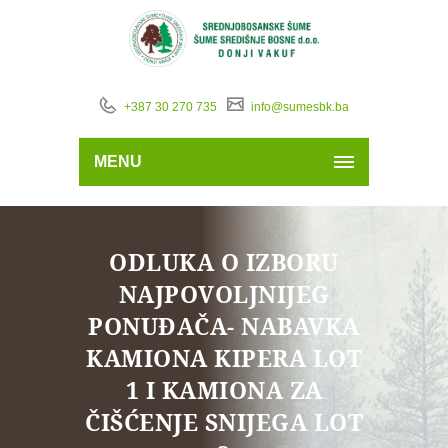
+387 30 270 735
info@sumesbk.ba
MENU
ODLUKA O IZBORU
NAJPOVOLJNIJEG
PONUĐAČA- NABAVKA
KAMIONA KIPERA LOT
1 I KAMIONA ZA
ČIŠĆENJE SNIJEGA LOT