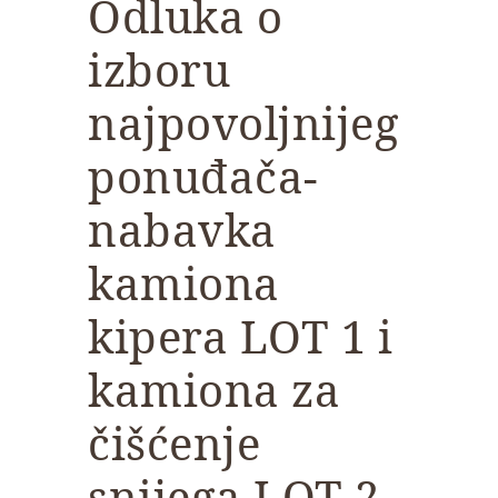
Odluka o
izboru
najpovoljnijeg
ponuđača-
nabavka
kamiona
kipera LOT 1 i
kamiona za
čišćenje
snijega LOT 2