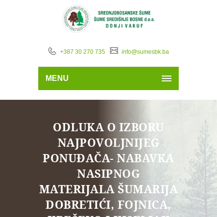
+387 30 270 735
info@sumesbk.ba
MENU
ODLUKA O IZBORU
NAJPOVOLJNIJEG
PONUĐAČA- NABAVKA
NASIPNOG
MATERIJALA ŠUMARIJA
DOBRETIĆI, FOJNICA,