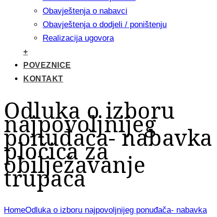
Obavještenja o nabavci
Obavještenja o dodjeli / poništenju
Realizacija ugovora
+
POVEZNICE
KONTAKT
Odluka o izboru
najpovoljnijeg
ponuđača- nabavka
pločica za
obilježavanje
trupaca
Home
Odluka o izboru najpovoljnijeg ponuđača- nabavka