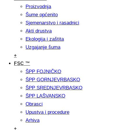
Proizvodnja
Šume općenito
Sjemenarstvo i rasadnici
Akti drustva
Ekologija i zaštita
Uzgajanje šuma
+
FSC ™
ŠPP FOJNIČKO
ŠPP GORNJEVRBASKO
ŠPP SREDNJEVRBASKO
ŠPP LAŠVANSKO
Obrasci
Upustva i procedure
Arhiva
+