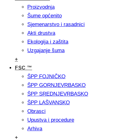
Proizvodnja
Šume općenito
Sjemenarstvo i rasadnici
Akti drustva
Ekologija i zaštita
Uzgajanje šuma
+
FSC ™
ŠPP FOJNIČKO
ŠPP GORNJEVRBASKO
ŠPP SREDNJEVRBASKO
ŠPP LAŠVANSKO
Obrasci
Upustva i procedure
Arhiva
+