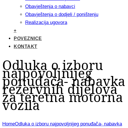
Obavještenja o nabavci
Obavještenja o dodjeli / poništenju
Realizacija ugovora
+
POVEZNICE
KONTAKT
Odluka o izboru
najpovoljnijeg
ponuđača- nabavka
rezervnih dijelova
za teretna motorna
vozila
Home
Odluka o izboru najpovoljnijeg ponuđača- nabavka