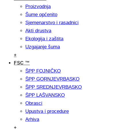
Proizvodnja
Šume općenito
Sjemenarstvo i rasadnici
Akti drustva
Ekologija i zaštita
Uzgajanje šuma
+
FSC ™
ŠPP FOJNIČKO
ŠPP GORNJEVRBASKO
ŠPP SREDNJEVRBASKO
ŠPP LAŠVANSKO
Obrasci
Upustva i procedure
Arhiva
+