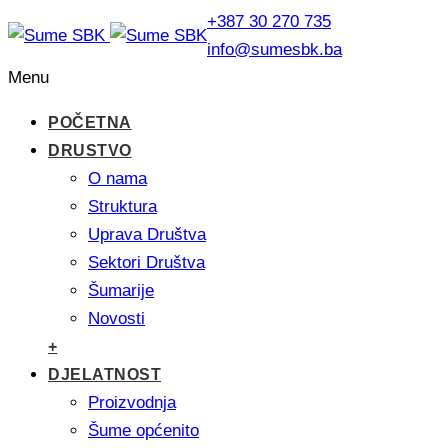
+387 30 270 735
info@sumesbk.ba
Menu
POČETNA
DRUSTVO
O nama
Struktura
Uprava Društva
Sektori Društva
Šumarije
Novosti
+
DJELATNOST
Proizvodnja
Šume općenito