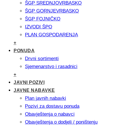
ŠGP SREDNJOVRBASKO
ŠGP GORNJEVRBASKO
ŠGP FOJNIČKO
IZVODI ŠPO
PLAN GOSPODARENJA
+
PONUDA
Drvni sortimenti
Sjemenarstvo i rasadnici
+
JAVNI POZIVI
JAVNE NABAVKE
Plan javnih nabavki
Pozivi za dostavu ponuda
Obavještenja o nabavci
Obavještenja o dodjeli / poništenju