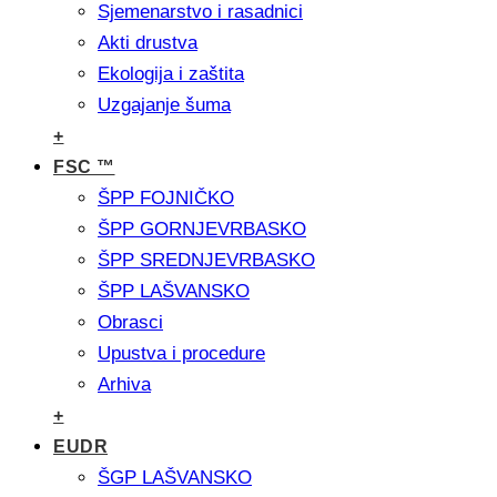
Sjemenarstvo i rasadnici
Akti drustva
Ekologija i zaštita
Uzgajanje šuma
+
FSC ™
ŠPP FOJNIČKO
ŠPP GORNJEVRBASKO
ŠPP SREDNJEVRBASKO
ŠPP LAŠVANSKO
Obrasci
Upustva i procedure
Arhiva
+
EUDR
ŠGP LAŠVANSKO