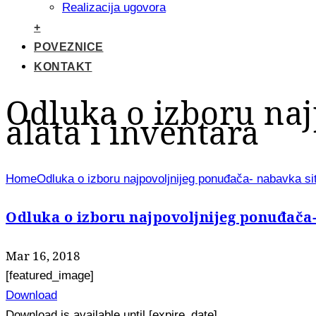
Realizacija ugovora
+
POVEZNICE
KONTAKT
Odluka o izboru naj
alata i inventara
Home
Odluka o izboru najpovoljnijeg ponuđača- nabavka sit
Odluka o izboru najpovoljnijeg ponuđača-
Mar 16, 2018
[featured_image]
Download
Download is available until [expire_date]