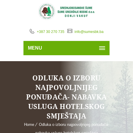
+387 30 270 735
info@sumesbk.ba
MENU
ODLUKA O IZBORU
NAJPOVOLJNIJEG
PONUĐAČA- NABAVKA
USLUGA HOTELSKOG
SMJEŠTAJA
Home
Odluka o izboru najpovoljnijeg ponuđača-
nabavka usluga hotelskog smještaja