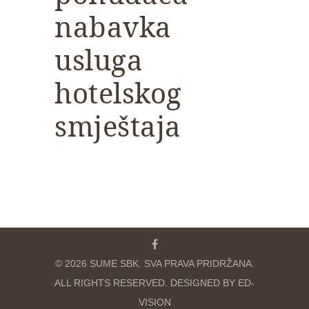
nabavka
usluga
hotelskog
smještaja
© 2026 SUME SBK. SVA PRAVA PRIDRŽANA.
ALL RIGHTS RESERVED. DESIGNED BY ED-
VISION