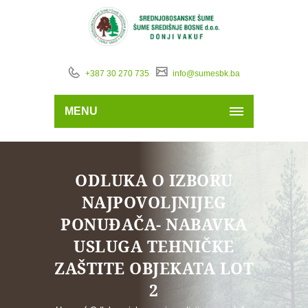
+387 30 270 735
info@sumesbk.ba
MENU
ODLUKA O IZBORU
NAJPOVOLJNIJEG
PONUĐAČA- NABAVKA
USLUGA TEHNIČKE
ZAŠTITE OBJEKATA LOT
2