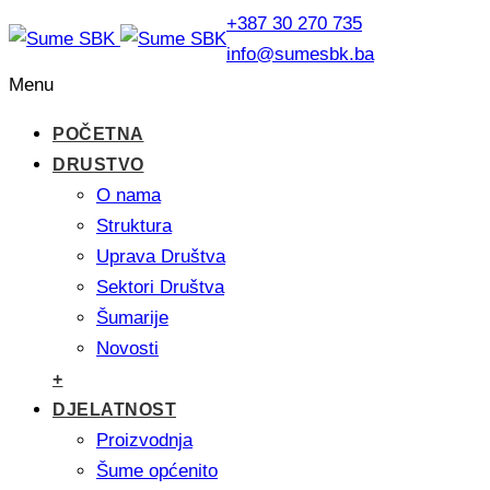
+387 30 270 735
info@sumesbk.ba
Menu
POČETNA
DRUSTVO
O nama
Struktura
Uprava Društva
Sektori Društva
Šumarije
Novosti
+
DJELATNOST
Proizvodnja
Šume općenito