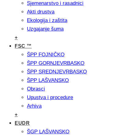
Sjemenarstvo i rasadnici
Akti drustva
Ekologija i zaštita
Uzgajanje šuma
+
FSC ™
ŠPP FOJNIČKO
ŠPP GORNJEVRBASKO
ŠPP SREDNJEVRBASKO
ŠPP LAŠVANSKO
Obrasci
Upustva i procedure
Arhiva
+
EUDR
ŠGP LAŠVANSKO