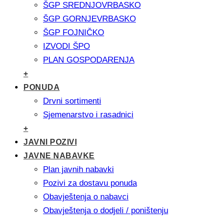
ŠGP SREDNJOVRBASKO
ŠGP GORNJEVRBASKO
ŠGP FOJNIČKO
IZVODI ŠPO
PLAN GOSPODARENJA
+
PONUDA
Drvni sortimenti
Sjemenarstvo i rasadnici
+
JAVNI POZIVI
JAVNE NABAVKE
Plan javnih nabavki
Pozivi za dostavu ponuda
Obavještenja o nabavci
Obavještenja o dodjeli / poništenju