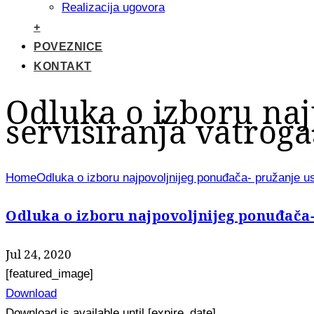
Realizacija ugovora
+
POVEZNICE
KONTAKT
Odluka o izboru naj
servisiranja vatrog
Home
Odluka o izboru najpovoljnijeg ponuđača- pružanje us
Odluka o izboru najpovoljnijeg ponuđača-
Jul 24, 2020
[featured_image]
Download
Download is available until [expire_date]