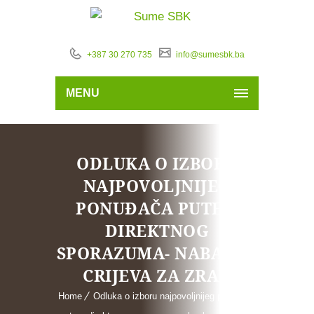
+387 30 270 735
info@sumesbk.ba
MENU
ODLUKA O IZBORU
NAJPOVOLJNIJEG
PONUĐAČA PUTEM
DIREKTNOG
SPORAZUMA- NABAVKA
CRIJEVA ZA ZRAK
Home
Odluka o izboru najpovoljnijeg ponuđača