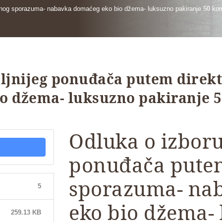
ktnog sporazuma- nabavka domaćeg eko bio džema- luksuzno pakiranje 50 ko
oljnijeg ponuđača putem direk
o džema- luksuzno pakiranje 
Odluka o izboru
ponuđača pute
sporazuma- na
5
eko bio džema-
259.13 KB