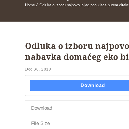
Home
Odluka o izboru najpovoljnijeg ponuđača putem dire
Odluka o izboru najpov
nabavka domaćeg eko bi
Dec 30, 2019
Download
Download
File Size