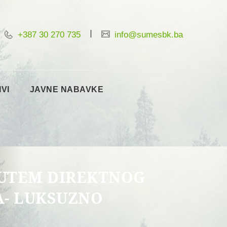
+387 30 270 735
info@sumesbk.ba
IVI
JAVNE NABAVKE
PUTEM DIREKTNOG
A- LUKSUZNO