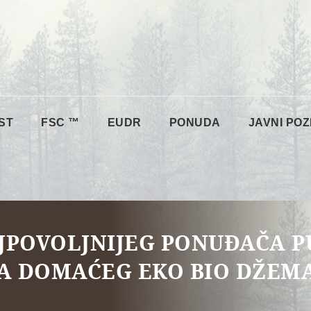
ST
FSC ™
EUDR
PONUDA
JAVNI POZ
JPOVOLJNIJEG PONUĐAČA 
A DOMAĆEG EKO BIO DŽEM