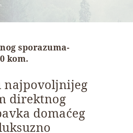
m.
tnog sporazuma-
50 kom.
 najpovoljnijeg
m direktnog
bavka domaćeg
 luksuzno