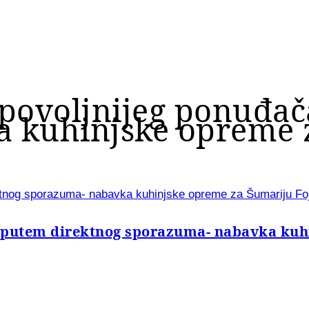
jpovoljnijeg ponuđa
 kuhinjske opreme z
ktnog sporazuma- nabavka kuhinjske opreme za Šumariju Foj
 putem direktnog sporazuma- nabavka kuhi