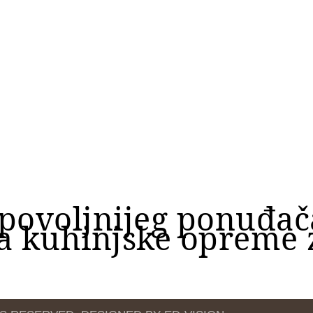
jpovoljnijeg ponuđa
 kuhinjske opreme z