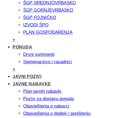
ŠGP SREDNJOVRBASKO
ŠGP GORNJEVRBASKO
ŠGP FOJNIČKO
IZVODI ŠPO
PLAN GOSPODARENJA
+
PONUDA
Drvni sortimenti
Sjemenarstvo i rasadnici
+
JAVNI POZIVI
JAVNE NABAVKE
Plan javnih nabavki
Pozivi za dostavu ponuda
Obavještenja o nabavci
Obavještenja o dodjeli / poništenju