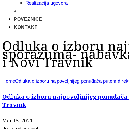
Realizacija ugovora
+
POVEZNICE
KONTAKT
Odluka o izboru na
sporazuma- nabavka
i Novi Travnik
Home
Odluka o izboru najpovoljnijeg ponuđača putem dire
Odluka o izboru najpovoljnijeg ponuđača
Travnik
Mar 15, 2021
[featured_image]