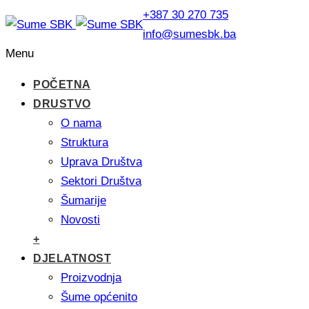
+387 30 270 735
info@sumesbk.ba
Menu
POČETNA
DRUSTVO
O nama
Struktura
Uprava Društva
Sektori Društva
Šumarije
Novosti
+
DJELATNOST
Proizvodnja
Šume općenito