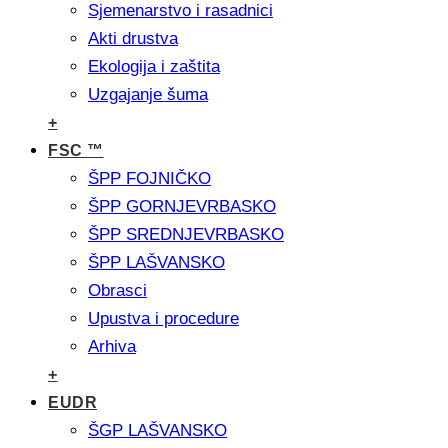
Sjemenarstvo i rasadnici
Akti drustva
Ekologija i zaštita
Uzgajanje šuma
+
FSC ™
ŠPP FOJNIČKO
ŠPP GORNJEVRBASKO
ŠPP SREDNJEVRBASKO
ŠPP LAŠVANSKO
Obrasci
Upustva i procedure
Arhiva
+
EUDR
ŠGP LAŠVANSKO