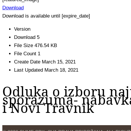
Download
Download is available until [expire_date]
Version
Download
5
File Size
476.54 KB
File Count
1
Create Date
March 15, 2021
Last Updated
March 18, 2021
Odluka o izboru na
sporazuma- nabavka
i Novi Travnik