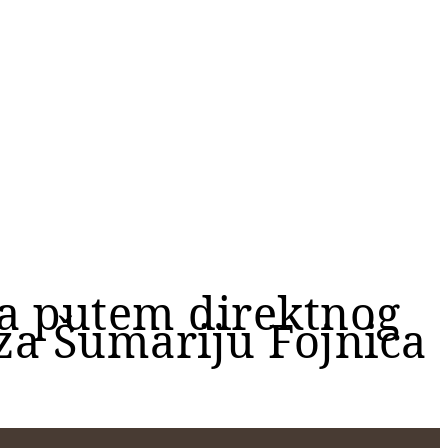
ča putem direktnog
a Šumariju Fojnica