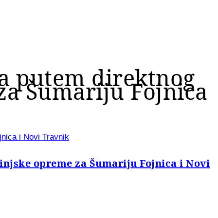
ča putem direktnog
a Šumariju Fojnica
nica i Novi Travnik
njske opreme za Šumariju Fojnica i Novi