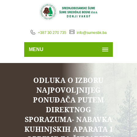
+387 30 270 735
info@sumesbk.ba
MENU
ODLUKA O IZBORU
NAJPOVOLJNIJEG
PONUĐAČA PUTEM
DIREKTNOG
SPORAZUMA- NABAVKA
KUHINJSKIH APARATA I