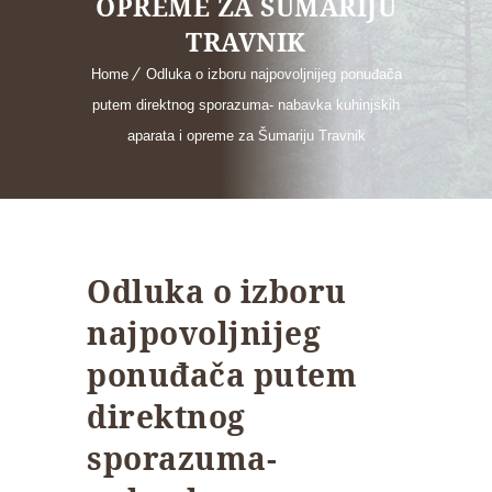
OPREME ZA ŠUMARIJU
TRAVNIK
Home
Odluka o izboru najpovoljnijeg ponuđača
putem direktnog sporazuma- nabavka kuhinjskih
aparata i opreme za Šumariju Travnik
Odluka o izboru
najpovoljnijeg
ponuđača putem
direktnog
sporazuma-