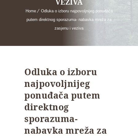
VEZIVA
Home
Odluka o izboru najpovoljnijeg ponuđača
putem direktnog sporazuma- nabavka mreža za
zasjenu i veziva
Odluka o izboru
najpovoljnijeg
ponuđača putem
direktnog
sporazuma-
nabavka mreža za