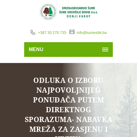
+387 30 270 735
info@sumesbk.ba
MENU
ODLUKA O IZBORU
NAJPOVOLJNIJEG
PONUĐAČA PUTEM
DIREKTNOG
SPORAZUMA- NABAVKA
MREŽA ZA ZASJENU I