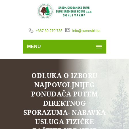
+387 30 270 735
info@sumesbk.ba
MENU
ODLUKA O IZBORU
NAJPOVOLJNIJEG
PONUĐAČA PUTEM
DIREKTNOG
SPORAZUMA- NABAVKA
USLUGA FIZIČKE