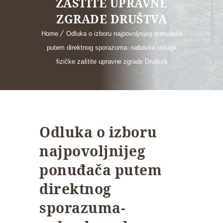
ZAŠTITE UPRAVNE
ZGRADE DRUŠTVA
Home
Odluka o izboru najpovoljnijeg ponuđača
putem direktnog sporazuma- nabavka usluga
fizičke zaštite upravne zgrade Društva
Odluka o izboru
najpovoljnijeg
ponuđača putem
direktnog
sporazuma-