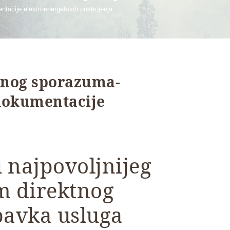
tacije elektroenergetskih postrojenja
tnog sporazuma-
 dokumentacije
 najpovoljnijeg
m direktnog
avka usluga