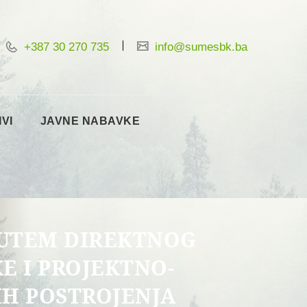
+387 30 270 735
info@sumesbk.ba
IVI
JAVNE NABAVKE
PUTEM DIREKTNOG
 I PROJEKTNO-
H POSTROJENJA