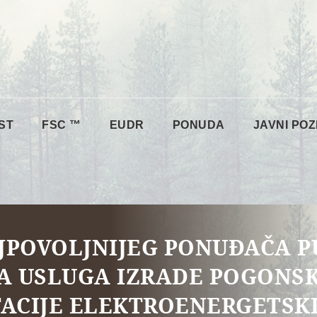
ST
FSC ™
EUDR
PONUDA
JAVNI POZ
JPOVOLJNIJEG PONUĐAČA 
 USLUGA IZRADE POGONSKE
ACIJE ELEKTROENERGETSKI