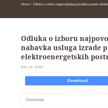
Home
Odluka o izboru najpovoljnijeg ponuđača putem direk
Odluka o izboru najpov
nabavka usluga izrade p
elektroenergetskih post
Dec 16, 2020
Download
Download