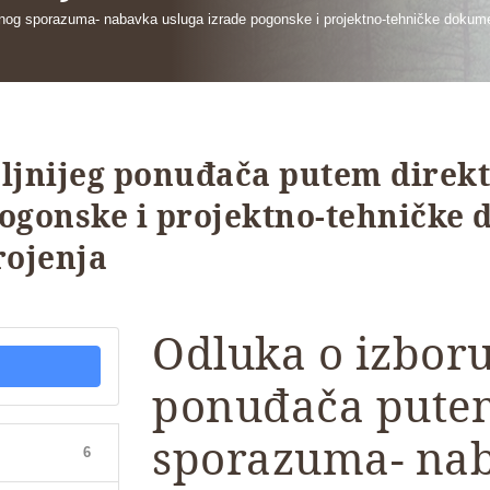
tnog sporazuma- nabavka usluga izrade pogonske i projektno-tehničke dokumen
oljnijeg ponuđača putem direk
ogonske i projektno-tehničke
rojenja
Odluka o izboru
ponuđača pute
sporazuma- nab
6