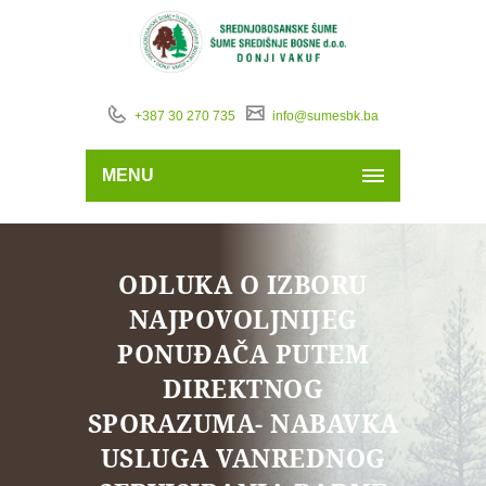
+387 30 270 735
info@sumesbk.ba
MENU
ODLUKA O IZBORU
NAJPOVOLJNIJEG
PONUĐAČA PUTEM
DIREKTNOG
SPORAZUMA- NABAVKA
USLUGA VANREDNOG