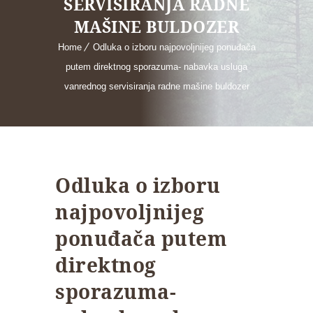
SERVISIRANJA RADNE
MAŠINE BULDOZER
Home
Odluka o izboru najpovoljnijeg ponuđača
putem direktnog sporazuma- nabavka usluga
vanrednog servisiranja radne mašine buldozer
Odluka o izboru
najpovoljnijeg
ponuđača putem
direktnog
sporazuma-