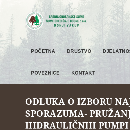
POČETNA
DRUSTVO
DJELATNO
POVEZNICE
KONTAKT
ODLUKA O IZBORU NA
SPORAZUMA- PRUŽANJ
HIDRAULIČNIH PUMPI 