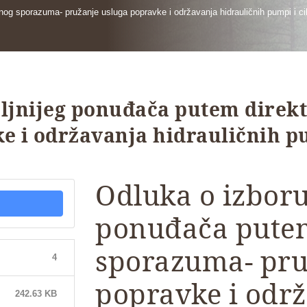
nog sporazuma- pružanje usluga popravke i održavanja hidrauličnih pumpi i ci
oljnijeg ponuđača putem direk
e i održavanja hidrauličnih pu
Odluka o izboru
ponuđača pute
sporazuma- pru
4
popravke i odr
242.63 KB