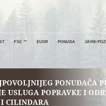
ST
FSC ™
EUDR
PONUDA
JAVNI POZ
JPOVOLJNIJEG PONUĐAČA 
E USLUGA POPRAVKE I OD
I CILINDARA