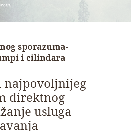
lindara
tnog sporazuma-
mpi i cilindara
 najpovoljnijeg
m direktnog
žanje usluga
žavanja