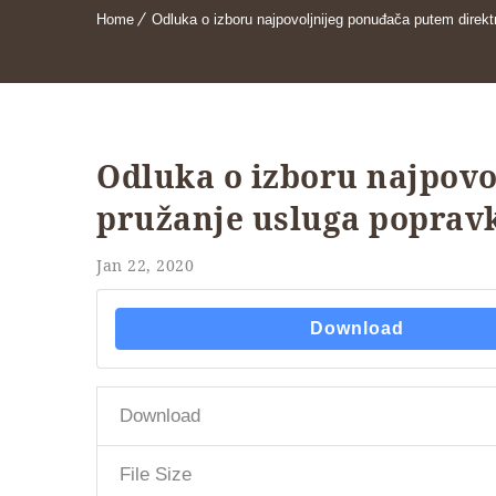
Home
Odluka o izboru najpovoljnijeg ponuđača putem direkt
Odluka o izboru najpov
pružanje usluga popravk
Jan 22, 2020
Download
Download
File Size