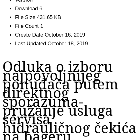
Download
6
File Size
431.65 KB
File Count
1
Create Date
October 16, 2019
Last Updated
October 18, 2019
Odluka o izboru
najpovoljnijeg
ponuđača putem
direktnog
sporazuma-
pružanje usluga
servisa
hidrauličnog čekića
na bageru