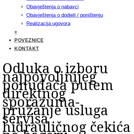
Obavještenja o nabavci
Obavještenja o dodjeli / poništenju
Realizacija ugovora
+
POVEZNICE
KONTAKT
Odluka o izboru
najpovoljnijeg
ponuđača putem
direktnog
sporazuma-
pružanje usluga
servisa
hidrauličnog čekića