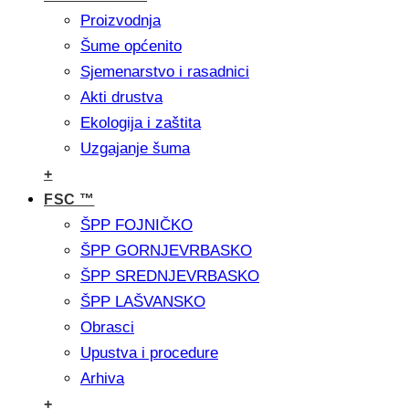
Proizvodnja
Šume općenito
Sjemenarstvo i rasadnici
Akti drustva
Ekologija i zaštita
Uzgajanje šuma
+
FSC ™
ŠPP FOJNIČKO
ŠPP GORNJEVRBASKO
ŠPP SREDNJEVRBASKO
ŠPP LAŠVANSKO
Obrasci
Upustva i procedure
Arhiva
+