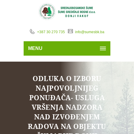
+387 30 270 735
info@sumesbk.ba
MENU
ODLUKA O IZBORU
NAJPOVOLJNIJEG
PONUĐAČA- USLUGA
VRŠENJA NADZORA
NAD IZVOĐENJEM
RADOVA NA OBJEKTU