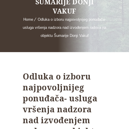
ŠUMARIJE DONJI
VAKUF
Home
Odluka o izboru najpovoljnijeg ponuđača-
usluga vršenja nadzora nad izvođenjem radova na
objektu Šumarije Donji Vakuf
Odluka o izboru
najpovoljnijeg
ponuđača- usluga
vršenja nadzora
nad izvođenjem