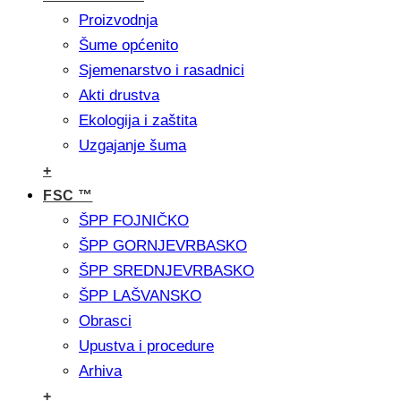
Proizvodnja
Šume općenito
Sjemenarstvo i rasadnici
Akti drustva
Ekologija i zaštita
Uzgajanje šuma
+
FSC ™
ŠPP FOJNIČKO
ŠPP GORNJEVRBASKO
ŠPP SREDNJEVRBASKO
ŠPP LAŠVANSKO
Obrasci
Upustva i procedure
Arhiva
+