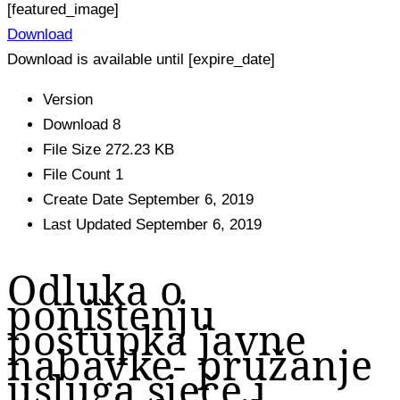
[featured_image]
Download
Download is available until [expire_date]
Version
Download
8
File Size
272.23 KB
File Count
1
Create Date
September 6, 2019
Last Updated
September 6, 2019
Odluka o
poništenju
postupka javne
nabavke- pružanje
usluga sječe i