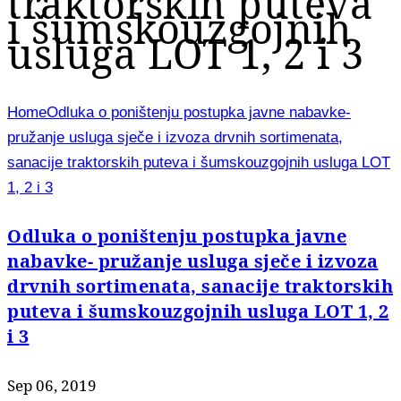
traktorskih puteva
i šumskouzgojnih
usluga LOT 1, 2 i 3
Home
Odluka o poništenju postupka javne nabavke-
pružanje usluga sječe i izvoza drvnih sortimenata,
sanacije traktorskih puteva i šumskouzgojnih usluga LOT
1, 2 i 3
Odluka o poništenju postupka javne
nabavke- pružanje usluga sječe i izvoza
drvnih sortimenata, sanacije traktorskih
puteva i šumskouzgojnih usluga LOT 1, 2
i 3
Sep 06, 2019