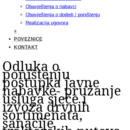
Obavještenja o nabavci
Obavještenja o dodjeli / poništenju
Realizacija ugovora
+
POVEZNICE
KONTAKT
Odluka o
poništenju
postupka javne
nabavke- pružanje
usluga sječe i
izvoza drvnih
sortimenata,
sanacije