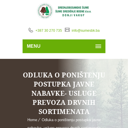
+387 30 270 735
info@sumesbk.ba
MENU
ODLUKA O PONIŠTENJU
POSTUPKA JAVNE
NABAVKE- USLUGE
PREVOZA DRVNIH
SORTIMENATA
Home
Odluka o poništenju postupka javne
nabavke- usluge prevoza drvnih sortimenata