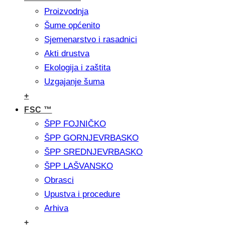
Proizvodnja
Šume općenito
Sjemenarstvo i rasadnici
Akti drustva
Ekologija i zaštita
Uzgajanje šuma
+
FSC ™
ŠPP FOJNIČKO
ŠPP GORNJEVRBASKO
ŠPP SREDNJEVRBASKO
ŠPP LAŠVANSKO
Obrasci
Upustva i procedure
Arhiva
+