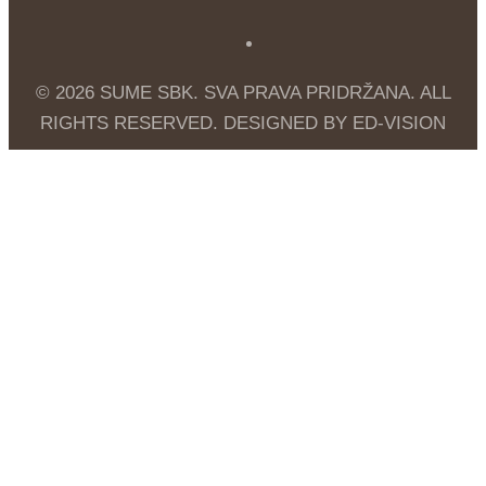
© 2026 SUME SBK. SVA PRAVA PRIDRŽANA. ALL
RIGHTS RESERVED. DESIGNED BY ED-VISION