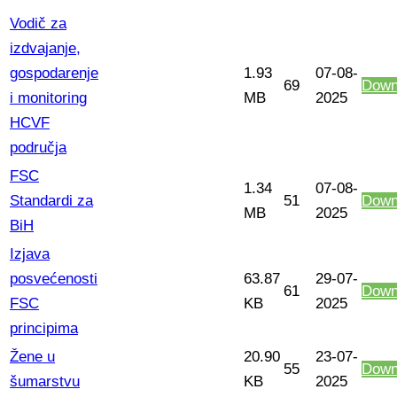
Vodič za
izdvajanje,
gospodarenje
1.93
07-08-
69
Down
i monitoring
MB
2025
HCVF
područja
FSC
1.34
07-08-
Standardi za
51
Down
MB
2025
BiH
Izjava
posvećenosti
63.87
29-07-
61
Down
FSC
KB
2025
principima
Žene u
20.90
23-07-
55
Down
šumarstvu
KB
2025