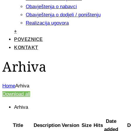
Obavještenja o nabavci
Obavještenja o dodjeli / poništenju
Realizacija ugovora
+
POVEZNICE
KONTAKT
Arhiva
Home
Arhiva
Download all
Arhiva
Date
Title
Description
Version
Size
Hits
D
added