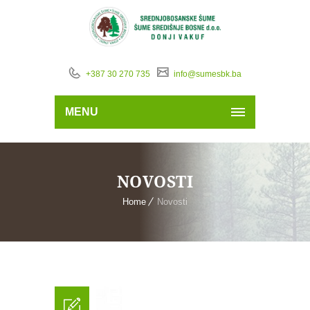
+387 30 270 735
info@sumesbk.ba
MENU
NOVOSTI
Home
Novosti