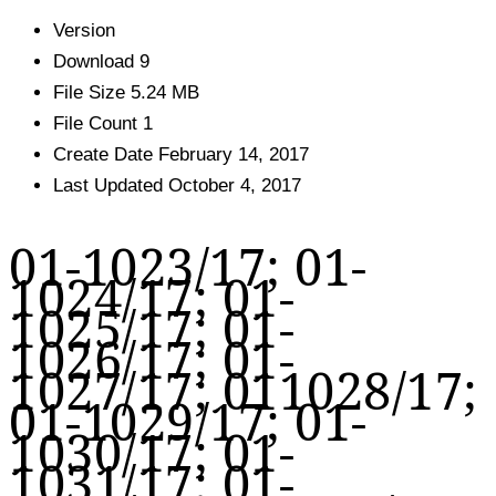
Version
Download
9
File Size
5.24 MB
File Count
1
Create Date
February 14, 2017
Last Updated
October 4, 2017
01-1023/17; 01-
1024/17; 01-
1025/17; 01-
1026/17; 01-
1027/17; 011028/17;
01-1029/17; 01-
1030/17; 01-
1031/17; 01-