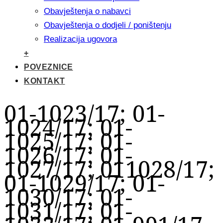
Obavještenja o nabavci
Obavještenja o dodjeli / poništenju
Realizacija ugovora
+
POVEZNICE
KONTAKT
01-1023/17; 01-
1024/17; 01-
1025/17; 01-
1026/17; 01-
1027/17; 011028/17;
01-1029/17; 01-
1030/17; 01-
1031/17; 01-