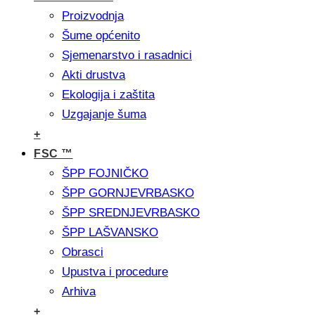
Proizvodnja
Šume općenito
Sjemenarstvo i rasadnici
Akti drustva
Ekologija i zaštita
Uzgajanje šuma
+
FSC ™
ŠPP FOJNIČKO
ŠPP GORNJEVRBASKO
ŠPP SREDNJEVRBASKO
ŠPP LAŠVANSKO
Obrasci
Upustva i procedure
Arhiva
+