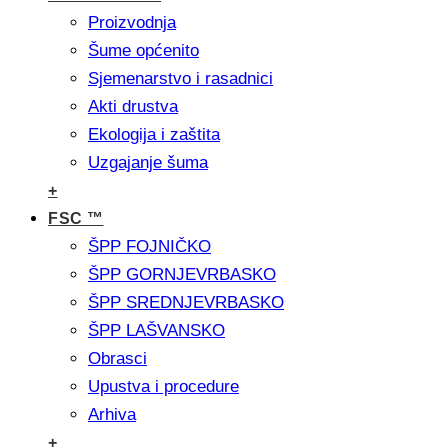
Proizvodnja
Šume općenito
Sjemenarstvo i rasadnici
Akti drustva
Ekologija i zaštita
Uzgajanje šuma
+
FSC ™
ŠPP FOJNIČKO
ŠPP GORNJEVRBASKO
ŠPP SREDNJEVRBASKO
ŠPP LAŠVANSKO
Obrasci
Upustva i procedure
Arhiva
+