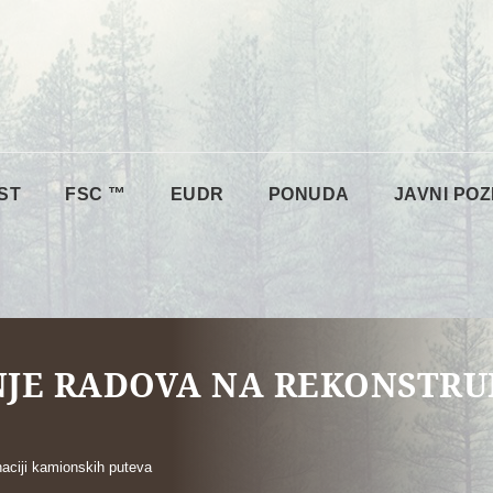
ST
FSC ™
EUDR
PONUDA
JAVNI POZ
ENJE RADOVA NA REKONSTRUK
naciji kamionskih puteva