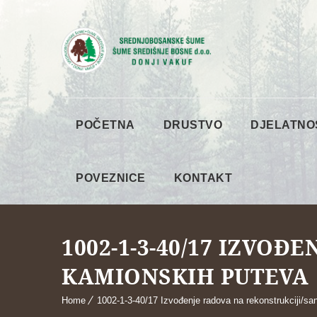
POČETNA
DRUSTVO
DJELATNO
POVEZNICE
KONTAKT
1002-1-3-40/17 IZVOĐ
KAMIONSKIH PUTEVA
Home
1002-1-3-40/17 Izvođenje radova na rekonstrukciji/sa