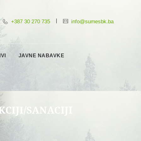
+387 30 270 735
info@sumesbk.ba
IVI
JAVNE NABAVKE
CIJI/SANACIJI