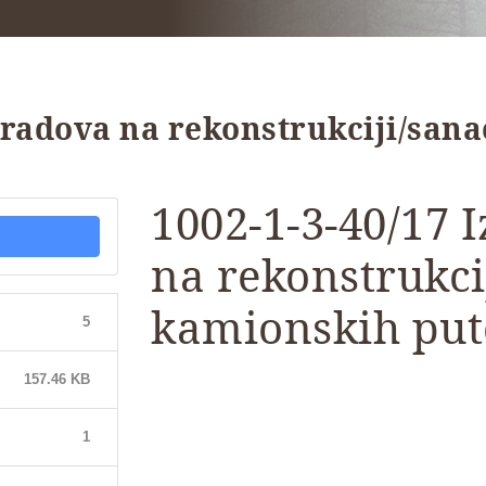
 radova na rekonstrukciji/san
1002-1-3-40/17 
na rekonstrukcij
kamionskih put
5
157.46 KB
1