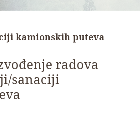
aciji kamionskih puteva
Izvođenje radova
i/sanaciji
eva