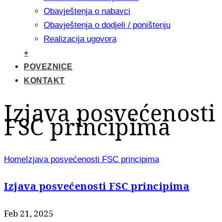
Obavještenja o nabavci
Obavještenja o dodjeli / poništenju
Realizacija ugovora
+
POVEZNICE
KONTAKT
Izjava posvećenosti
FSC principima
Home
Izjava posvećenosti FSC principima
Izjava posvećenosti FSC principima
Feb 21, 2025