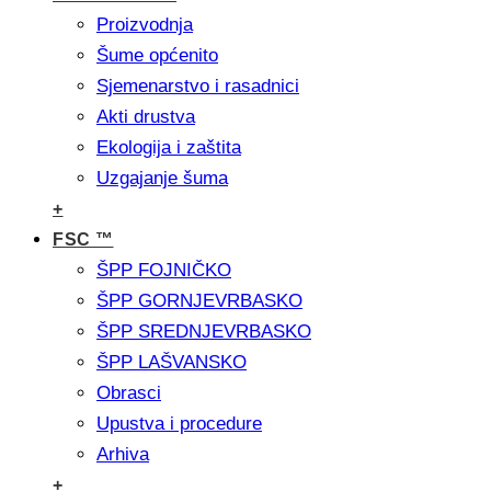
Proizvodnja
Šume općenito
Sjemenarstvo i rasadnici
Akti drustva
Ekologija i zaštita
Uzgajanje šuma
+
FSC ™
ŠPP FOJNIČKO
ŠPP GORNJEVRBASKO
ŠPP SREDNJEVRBASKO
ŠPP LAŠVANSKO
Obrasci
Upustva i procedure
Arhiva
+