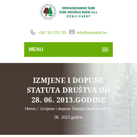
+387 30 270 735
info@sumesbk.ba
MENU
IZMJENE I DOPUNE
STATUTA DRUŠTVA OD
28. 06. 2013.GODINE
Home
Izmjene i dopune Statuta Društva od 28.
06. 2013.godine