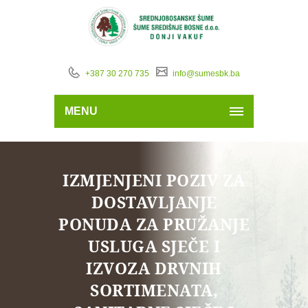
+387 30 270 735
info@sumesbk.ba
MENU
IZMJENJENI POZIV ZA
DOSTAVLJANJE
PONUDA ZA PRUŽANJE
USLUGA SJEČE I
IZVOZA DRVNIH
SORTIMENATA,