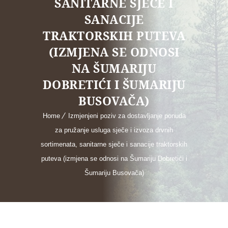
SANITARNE SJEČE I
SANACIJE
TRAKTORSKIH PUTEVA
(IZMJENA SE ODNOSI
NA ŠUMARIJU
DOBRETIĆI I ŠUMARIJU
BUSOVAČA)
Home
Izmjenjeni poziv za dostavljanje ponuda
za pružanje usluga sječe i izvoza drvnih
sortimenata, sanitarne sječe i sanacije traktorskih
puteva (izmjena se odnosi na Šumariju Dobretići i
Šumariju Busovača)