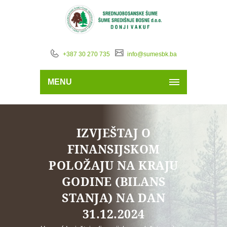
+387 30 270 735
info@sumesbk.ba
MENU
IZVJEŠTAJ O
FINANSIJSKOM
POLOŽAJU NA KRAJU
GODINE (BILANS
STANJA) NA DAN
31.12.2024