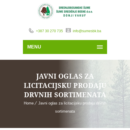
+387 30 270 735
info@sumesbk.ba
MENU
JAVNI OGLAS ZA
LICITACIJSKU PRODAJU
DRVNIH SORTIMENATA
Home
Javni oglas za licitacijsku prodaju drvnih
sortimenata