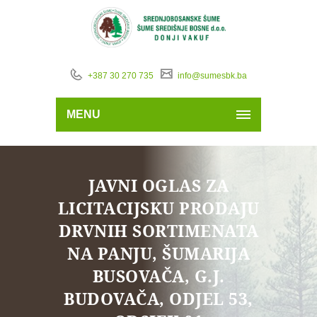
+387 30 270 735
info@sumesbk.ba
MENU
JAVNI OGLAS ZA
LICITACIJSKU PRODAJU
DRVNIH SORTIMENATA
NA PANJU, ŠUMARIJA
BUSOVAČA, G.J.
BUDOVAČA, ODJEL 53,