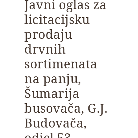
Javni oglas za
licitacijsku
prodaju
drvnih
sortimenata
na panju,
Šumarija
busovača, G.J.
Budovača,
odjel 53,