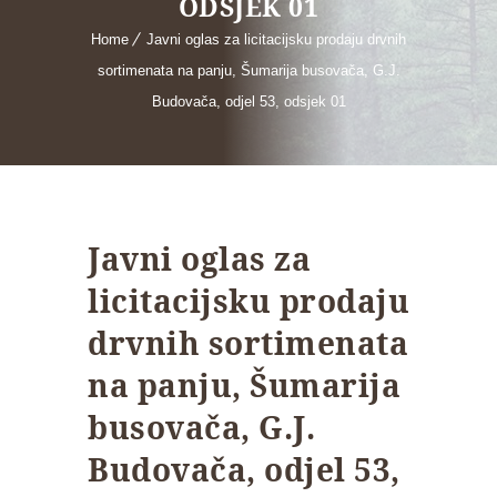
ODSJEK 01
Home
Javni oglas za licitacijsku prodaju drvnih
sortimenata na panju, Šumarija busovača, G.J.
Budovača, odjel 53, odsjek 01
Javni oglas za
licitacijsku prodaju
drvnih sortimenata
na panju, Šumarija
busovača, G.J.
Budovača, odjel 53,