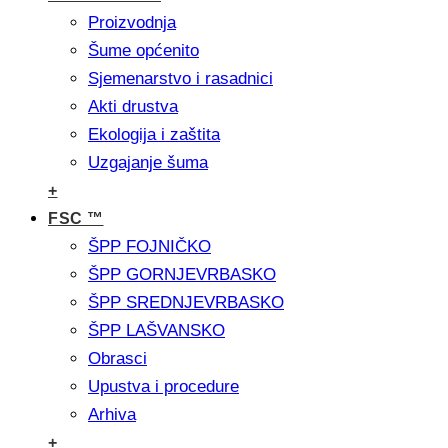
Proizvodnja
Šume općenito
Sjemenarstvo i rasadnici
Akti drustva
Ekologija i zaštita
Uzgajanje šuma
+
FSC ™
ŠPP FOJNIČKO
ŠPP GORNJEVRBASKO
ŠPP SREDNJEVRBASKO
ŠPP LAŠVANSKO
Obrasci
Upustva i procedure
Arhiva
+