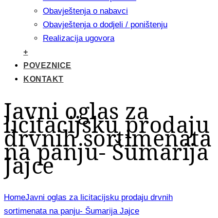
Obavještenja o nabavci
Obavještenja o dodjeli / poništenju
Realizacija ugovora
+
POVEZNICE
KONTAKT
Javni oglas za
licitacijsku prodaju
drvnih sortimenata
na panju- Šumarija
Jajce
Home
Javni oglas za licitacijsku prodaju drvnih
sortimenata na panju- Šumarija Jajce