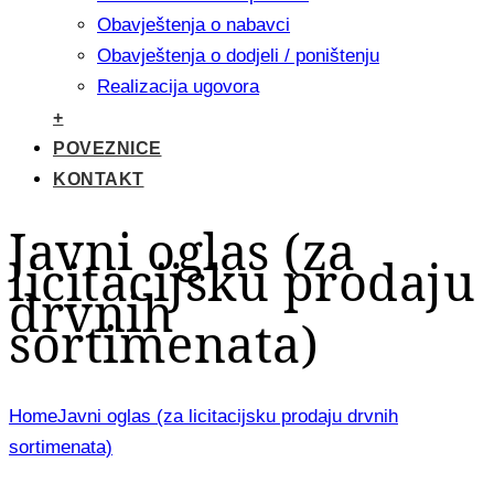
Obavještenja o nabavci
Obavještenja o dodjeli / poništenju
Realizacija ugovora
+
POVEZNICE
KONTAKT
Javni oglas (za
licitacijsku prodaju
drvnih
sortimenata)
Home
Javni oglas (za licitacijsku prodaju drvnih
sortimenata)