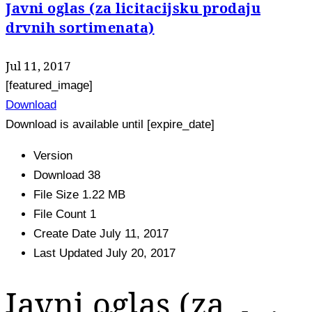
Javni oglas (za licitacijsku prodaju
drvnih sortimenata)
Jul 11, 2017
[featured_image]
Download
Download is available until [expire_date]
Version
Download
38
File Size
1.22 MB
File Count
1
Create Date
July 11, 2017
Last Updated
July 20, 2017
Javni oglas (za