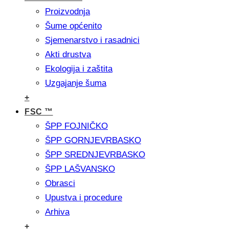
Proizvodnja
Šume općenito
Sjemenarstvo i rasadnici
Akti drustva
Ekologija i zaštita
Uzgajanje šuma
+
FSC ™
ŠPP FOJNIČKO
ŠPP GORNJEVRBASKO
ŠPP SREDNJEVRBASKO
ŠPP LAŠVANSKO
Obrasci
Upustva i procedure
Arhiva
+