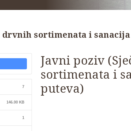
oz drvnih sortimenata i sanacij
Javni poziv (Sje
sortimenata i s
puteva)
7
146.00 KB
1