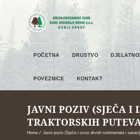
POČETNA
DRUSTVO
DJELATNO
POVEZNICE
KONTAKT
JAVNI POZIV (SJEČA I
TRAKTORSKIH PUTEVA
Home
Javni poziv (Sječa i izvoz drvnih sortimenata i sanaci