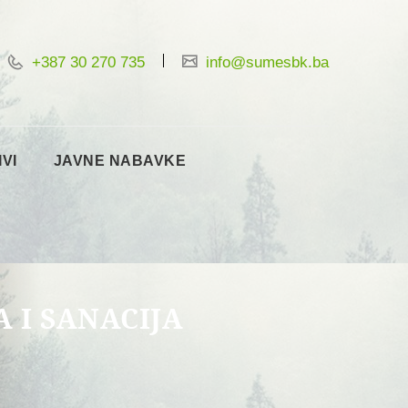
+387 30 270 735
info@sumesbk.ba
IVI
JAVNE NABAVKE
A I SANACIJA