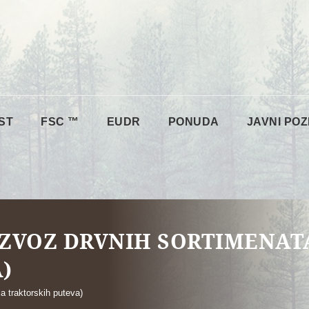
ST
FSC ™
EUDR
PONUDA
JAVNI POZ
 IZVOZ DRVNIH SORTIMENAT
)
ja traktorskih puteva)