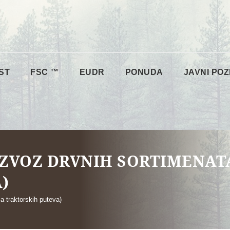
ST
FSC ™
EUDR
PONUDA
JAVNI POZ
 IZVOZ DRVNIH SORTIMENAT
)
ja traktorskih puteva)