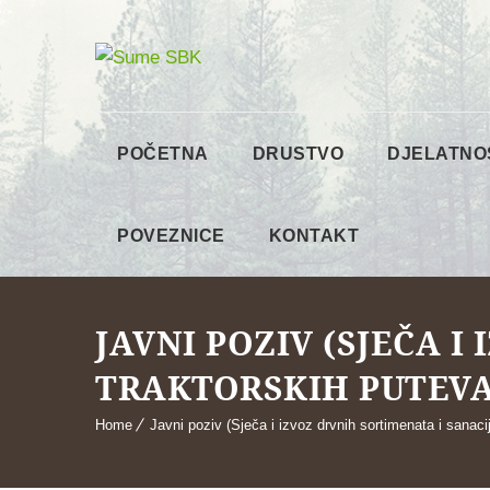
POČETNA
DRUSTVO
DJELATNO
POVEZNICE
KONTAKT
JAVNI POZIV (SJEČA I
TRAKTORSKIH PUTEVA
Home
Javni poziv (Sječa i izvoz drvnih sortimenata i sanaci