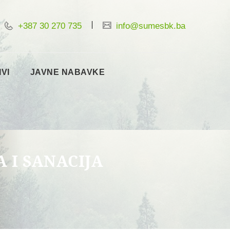
+387 30 270 735
info@sumesbk.ba
IVI
JAVNE NABAVKE
A I SANACIJA