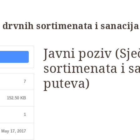
oz drvnih sortimenata i sanacij
Javni poziv (Sje
sortimenata i s
puteva)
7
152.50 KB
1
May 17, 2017