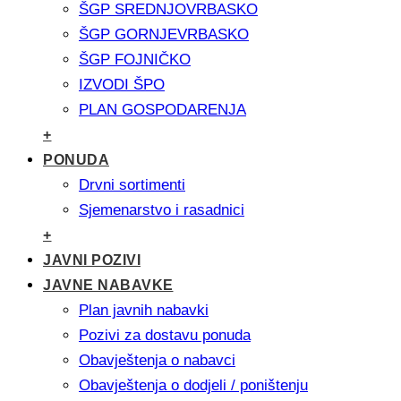
ŠGP SREDNJOVRBASKO
ŠGP GORNJEVRBASKO
ŠGP FOJNIČKO
IZVODI ŠPO
PLAN GOSPODARENJA
+
PONUDA
Drvni sortimenti
Sjemenarstvo i rasadnici
+
JAVNI POZIVI
JAVNE NABAVKE
Plan javnih nabavki
Pozivi za dostavu ponuda
Obavještenja o nabavci
Obavještenja o dodjeli / poništenju