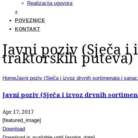
Realizacija ugovora
+
POVEZNICE
KONTAKT
Javni poziv (Sječa i
traktorskih puteva)
Home
Javni poziv (Sječa i izvoz drvnih sortimenata i sanac
Javni poziv (Sječa i izvoz drvnih sortimen
Apr 17, 2017
[featured_image]
Download
Download is available until [expire_date]