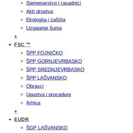
Sjemenarstvo i rasadnici
Akti drustva
Ekologija i zaštita
Uzgajanje šuma
+
FSC ™
ŠPP FOJNIČKO
ŠPP GORNJEVRBASKO
ŠPP SREDNJEVRBASKO
ŠPP LAŠVANSKO
Obrasci
Upustva i procedure
Arhiva
+
EUDR
ŠGP LAŠVANSKO