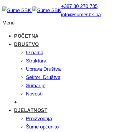
+387 30 270 735
info@sumesbk.ba
Menu
POČETNA
DRUSTVO
O nama
Struktura
Uprava Društva
Sektori Društva
Šumarije
Novosti
+
DJELATNOST
Proizvodnja
Šume općenito