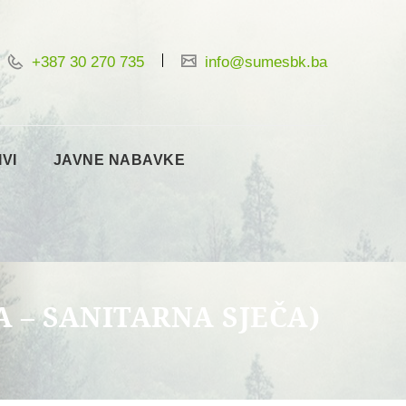
+387 30 270 735
info@sumesbk.ba
IVI
JAVNE NABAVKE
A – SANITARNA SJEČA)