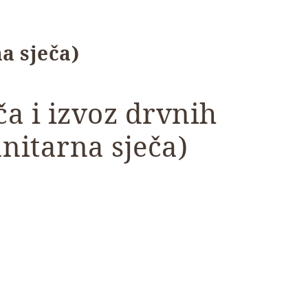
a sječa)
ča i izvoz drvnih
anitarna sječa)