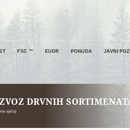
ST
FSC ™
EUDR
PONUDA
JAVNI POZ
I IZVOZ DRVNIH SORTIMENAT
rna sječa)