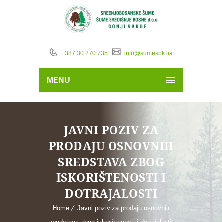
+387 30 270 735
info@sumesbk.ba
MENU
JAVNI POZIV ZA
PRODAJU OSNOVNIH
SREDSTAVA ZBOG
ISKORIŠTENOSTI I
DOTRAJALOSTI
Home
Javni poziv za prodaju osnovnih
sredstava zbog iskorištenosti i dotrajalosti