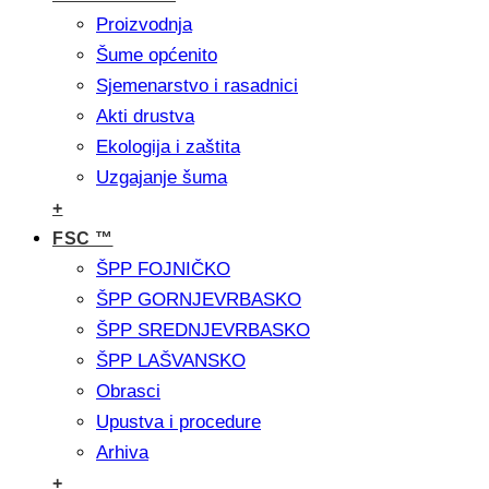
Proizvodnja
Šume općenito
Sjemenarstvo i rasadnici
Akti drustva
Ekologija i zaštita
Uzgajanje šuma
+
FSC ™
ŠPP FOJNIČKO
ŠPP GORNJEVRBASKO
ŠPP SREDNJEVRBASKO
ŠPP LAŠVANSKO
Obrasci
Upustva i procedure
Arhiva
+