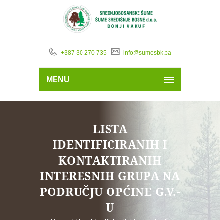
+387 30 270 735
info@sumesbk.ba
MENU
LISTA
IDENTIFICIRANIH I
KONTAKTIRANIH
INTERESNIH GRUPA NA
PODRUČJU OPĆINE G.V.-
U