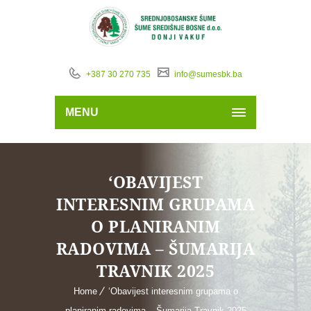
+387 30 270 735
info@sumesbk.ba
MENU
‘OBAVIJEST
INTERESNIM GRUPAMA
O PLANIRANIM
RADOVIMA – ŠUMARIJA
TRAVNIK 2025
Home
‘Obavijest interesnim grupama o
planiranim radovima – Šumarija Travnik 2025