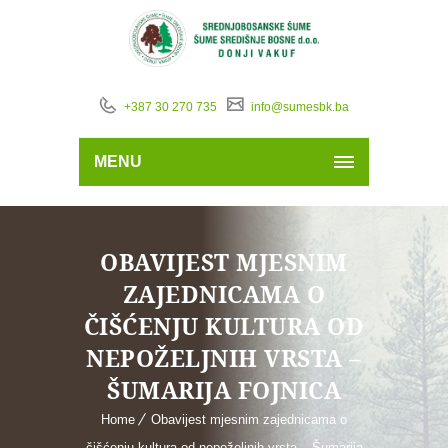
+387 30 270 735
info@sumesbk.ba
MENU
OBAVIJEST MJESNIM
ZAJEDNICAMA O
ČIŠĆENJU KULTURA OD
NEPOŽELJNIH VRSTA –
ŠUMARIJA FOJNICA
Home
Obavijest mjesnim zajednicama o
čišćenju kultura od nepoželjnih vrsta – Šumarija