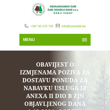
+387 30 270 735
info@sumesbk.ba
MENU
OBAVIJEST O
IZMJENAMA POZIVA ZA
DOSTAVU PONUDA ZA
NABAVKU USLUGA IZ
ANEXA II DIO B ZJN
OBJAVLJENOG DANA