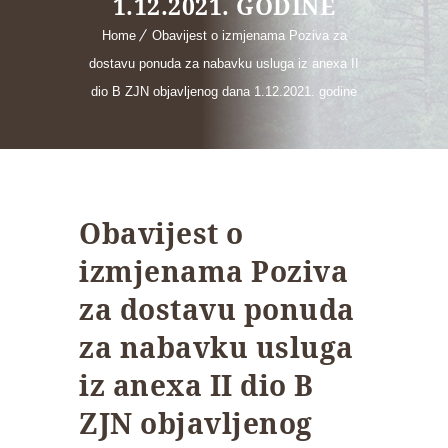
1.12.2021. GODINE
Home
Obavijest o izmjenama Poziva za
dostavu ponuda za nabavku usluga iz anexa II
dio B ZJN objavljenog dana 1.12.2021. godine
Obavijest o
izmjenama Poziva
za dostavu ponuda
za nabavku usluga
iz anexa II dio B
ZJN objavljenog