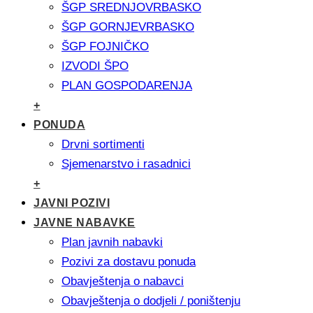
ŠGP SREDNJOVRBASKO
ŠGP GORNJEVRBASKO
ŠGP FOJNIČKO
IZVODI ŠPO
PLAN GOSPODARENJA
+
PONUDA
Drvni sortimenti
Sjemenarstvo i rasadnici
+
JAVNI POZIVI
JAVNE NABAVKE
Plan javnih nabavki
Pozivi za dostavu ponuda
Obavještenja o nabavci
Obavještenja o dodjeli / poništenju