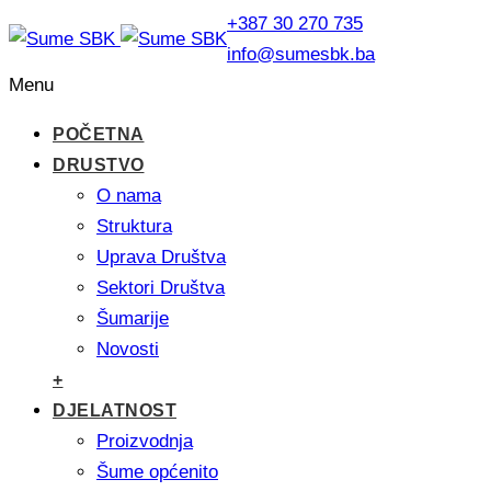
+387 30 270 735
info@sumesbk.ba
Menu
POČETNA
DRUSTVO
O nama
Struktura
Uprava Društva
Sektori Društva
Šumarije
Novosti
+
DJELATNOST
Proizvodnja
Šume općenito