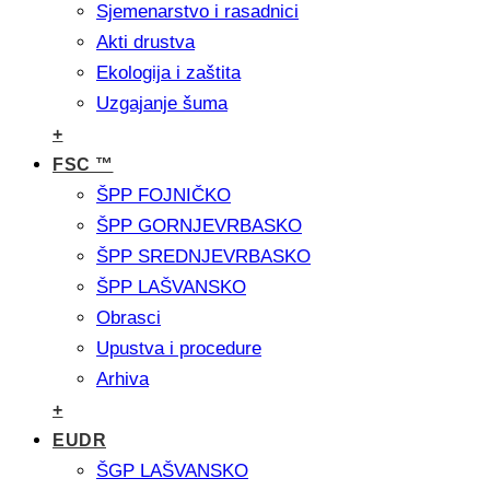
Sjemenarstvo i rasadnici
Akti drustva
Ekologija i zaštita
Uzgajanje šuma
+
FSC ™
ŠPP FOJNIČKO
ŠPP GORNJEVRBASKO
ŠPP SREDNJEVRBASKO
ŠPP LAŠVANSKO
Obrasci
Upustva i procedure
Arhiva
+
EUDR
ŠGP LAŠVANSKO