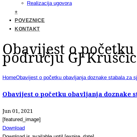
Realizacija ugovora
+
POVEZNICE
KONTAKT
Obavijest o početku
području GJ Krušči
Home
Obavijest o početku obavljanja doznake stabala za 
Obavijest o početku obavljanja doznake s
Jun 01, 2021
[featured_image]
Download
Download is available until [expire_date]